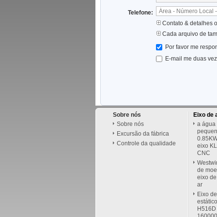
Telefone:
Contato & detalhes 
Cada arquivo de ta
Por favor me respo
E-mail me duas veze
Sobre nós
Eixo de 
Sobre nós
a água 
pequena
Excursão da fábrica
0.85KW
Controle da qualidade
eixo K
CNC
Westwi
de moe
eixo de
ar
Eixo de
estátic
H516D 
160000