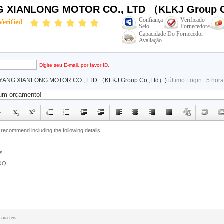
 XIANLONG MOTOR CO., LTD （KLKJ Group C
Confiança
Verificado
Verified
Selo
Fornecedore
Capacidade Do Fornecedor
Avaliação
email
Digite seu E-mail, por favor ID.
YANG XIANLONG MOTOR CO., LTD （KLKJ Group Co.,Ltd）)
último Login : 5 hor
aracters.