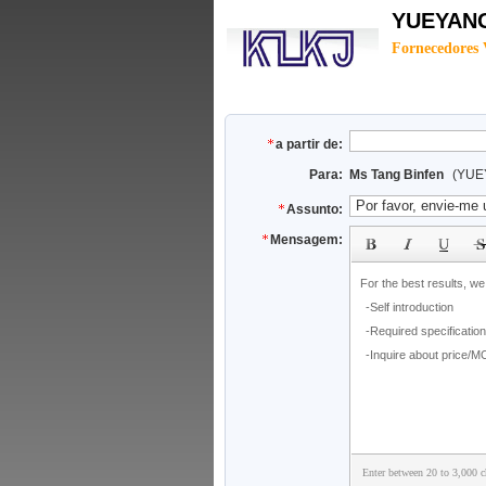
YUEYANG
Fornecedores 
a partir de:
Para:
Ms Tang Binfen
(YUE
Assunto:
subject
Mensagem:
Enter between 20 to 3,000 ch