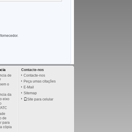
fornecedor.
ncia
Contacte-nos
ência de
Contacte-nos
W
Peça umas citações
oem o
E-Mail
Sitemap
ência da
o eixo
Site para celular
o
/ATC
dade
to de
ar para
da cópia