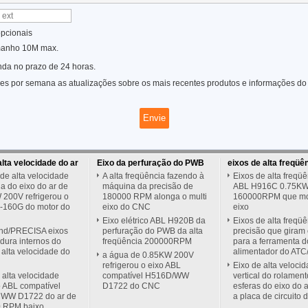
opcionais
manho 10M max.
nda no prazo de 24 horas.
s por semana as atualizações sobre os mais recentes produtos e informações do 
alta velocidade do ar
Eixo da perfuração do PWB
eixos de alta freqüê
de alta velocidade
A alta freqüência fazendo à
Eixos de alta freqü
 do eixo do ar de
máquina da precisão de
ABL H916C 0.75K
 200V refrigerou o
180000 RPM alonga o multi
160000RPM que m
L-160G do motor do
eixo do CNC
eixo
Eixo elétrico ABL H920B da
Eixos de alta freqü
nd/PRECISA eixos
perfuração do PWB da alta
precisão que giram 
dura internos do
freqüência 200000RPM
para a ferramenta d
 alta velocidade do
alimentador do ATC
a água de 0.85KW 200V
refrigerou o eixo ABL
Eixo de alta veloci
 alta velocidade
compatível H516D/WW
vertical do rolamen
o ABL compatível
D1722 do CNC
esferas do eixo do 
WW D1722 do ar de
a placa de circuito 
 RPM baixo