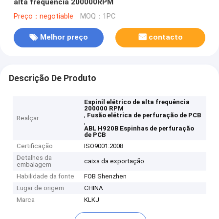
alta freqüência 200000RPM
Preço：negotiable
MOQ：1PC
Melhor preço
contacto
Descrição De Produto
Espinil elétrico de alta frequência
200000 RPM
,
Fusão elétrica de perfuração de PCB
Realçar
,
ABL H920B Espinhas de perfuração
de PCB
Certificação
ISO9001:2008
Detalhes da
caixa da exportação
embalagem
Habilidade da fonte
FOB Shenzhen
Lugar de origem
CHINA
Marca
KLKJ