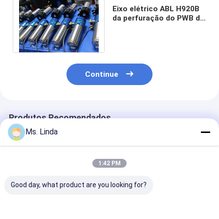
Eixo elétrico ABL H920B
da perfuração do PWB da
alta freqüência
200000RPM
Continue
Produtos Recomendados
Ms. Linda
1:42 PM
Good day, what product are you looking for?
Do eixo principal
Eixo de trituração de
Eixo dental da