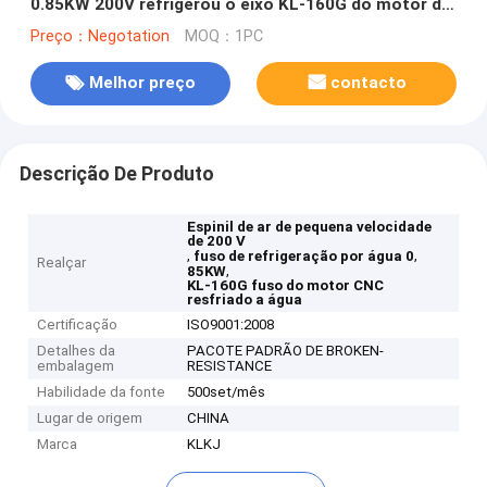
0.85KW 200V refrigerou o eixo KL-160G do motor do
CNC
Preço：Negotation
MOQ：1PC
Melhor preço
contacto
Descrição De Produto
Espinil de ar de pequena velocidade
de 200 V
,
,
fuso de refrigeração por água 0
Realçar
,
85KW
KL-160G fuso do motor CNC
resfriado a água
Certificação
ISO9001:2008
Detalhes da
PACOTE PADRÃO DE BROKEN-
embalagem
RESISTANCE
Habilidade da fonte
500set/mês
Lugar de origem
CHINA
Marca
KLKJ