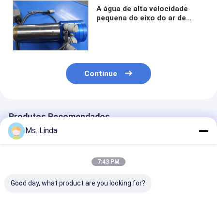
A água de alta velocidade
pequena do eixo do ar de
0.85KW 200V refrigerou o
eixo KL-160G do motor do
CNC
Continue
Produtos Recomendados
Ms. Linda
7:43 PM
Good day, what product are you looking for?
Westwind/PRECISA
Eixo elétrico da
Eixo de alta