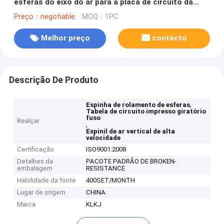
esferas do eixo do ar para a placa de circuito da
cópia
Preço：negotiable
MOQ：1PC
Melhor preço
contacto
Descrição De Produto
,
Espinha de rolamento de esferas
Tabela de circuito impresso giratório
fuso
Realçar
,
Espinil de ar vertical de alta
velocidade
Certificação
ISO9001:2008
Detalhes da
PACOTE PADRÃO DE BROKEN-
embalagem
RESISTANCE
Habilidade da fonte
400SET/MONTH
Lugar de origem
CHINA
Marca
KLKJ