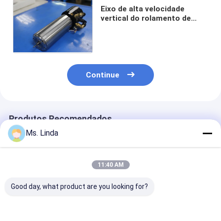
Eixo de alta velocidade
vertical do rolamento de
esferas do eixo do ar para a
placa de circuito da cópia
Continue
Produtos Recomendados
Ms. Linda
11:40 AM
Good day, what product are you looking for?
A precisão do PWB
Alta freqüência
Eixos de alta