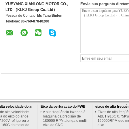
YUEYANG XIANLONG MOTOR CO.,
Envie sua pergunta direta
LTD （KLKJ Group Co.,Ltd）
Pessoa de Contato:
Ms Tang Binfen
Telefone:
86-769-87840200
alta velocidade do ar
Eixo da perfuração do PWB
eixos de alta freqüê
de alta velocidade
A alta freqüência fazendo à
Eixos de alta freqü
 do eixo do ar de
máquina da precisão de
ABL H916C 0.75K
 200V refrigerou o
180000 RPM alonga o multi
160000RPM que m
L-160G do motor do
eixo do CNC
eixo