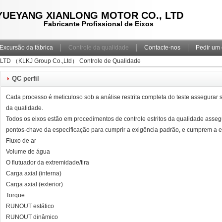
YUEYANG XIANLONG MOTOR CO., LTD
Fabricante Profissional de Eixos
Excursão da fábrica
Controle da qualidade
Contacte-nos
Pedir um
D （KLKJ Group Co.,Ltd） Controle de Qualidade
QC perfil
Cada processo é meticuloso sob a análise restrita completa do teste assegurar s
da qualidade.
Todos os eixos estão em procedimentos de controle estritos da qualidade asse
pontos-chave da especificação para cumprir a exigência padrão, e cumprem a ex
Fluxo de ar
Volume de água
O flutuador da extremidade/tira
Carga axial (interna)
Carga axial (exterior)
Torque
RUNOUT estático
RUNOUT dinâmico