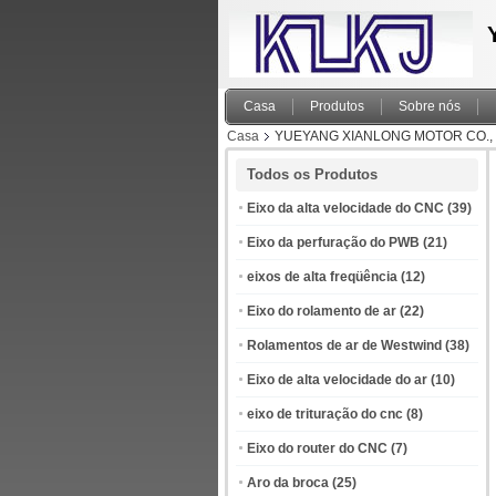
Casa
Produtos
Sobre nós
Casa
YUEYANG XIANLONG MOTOR CO., LT
Todos os Produtos
Eixo da alta velocidade do CNC
(39)
Eixo da perfuração do PWB
(21)
eixos de alta freqüência
(12)
Eixo do rolamento de ar
(22)
Rolamentos de ar de Westwind
(38)
Eixo de alta velocidade do ar
(10)
eixo de trituração do cnc
(8)
Eixo do router do CNC
(7)
Aro da broca
(25)