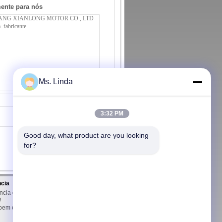
mente para nós
Ms. Linda
Contato
3:32 PM
Good day, what product are you looking 
for?
ncia
Contacte-nos
ência de
Contacte-nos
W
Peça umas citações
oem o
E-Mail