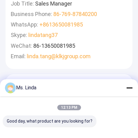
Job Title:
Sales Manager
Business Phone:
86-769-87840200
WhatsApp:
+8613650081985
Skype:
lindatang37
WeChat:
86-13650081985
Email:
linda.tang@klkjgroup.com
Deixe Um Recado
Ms. Linda
Nós Responderemos Rapidamente
12:13 PM
Good day, what product are you looking for?