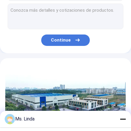
Eixo compatível da perfuração do PWB da broca de alta velocidade WWD1822 200,000RPM KL200P1
HR08A Espinil de vento ocidental Collete de espinil de rolamento de ar de PCB
0.85KW 200.000 RPM Espindle de perfuração de PCB de precisão resfriado a água/óleo
0.85KW 200.000 RPM Fusão de perfuração de PCB de precisão resfriada por água / óleo
0.85KW 100.000 RPM Espindle de motor de alumínio resfriado com água / óleo
Continue
O eixo de alta freqüência do PWB de KLB-80-3 40000 RPM viaja de automóvel o eixo do rolamento de esferas que mói e que corta o eixo do motor
KL-160D 0.85kw 160000 RPM PCB Perfuração ou Micromaquinação Fuso de substituição para 1722
0.85KW KL-200L Alta Velocidade Air Bearing Spindle Água / óleo resfriado CNC Spindle Perfuração PCB Spindle Motor
1.5KW, 60.000 RPM CNC Engraving And Milling Machine CNC High Speed Spindle Touchscreen Outline Grinding
KLB-80 40000 RPM Espinhas de motor de alta frequência, motores de espinha de rolamento de esferas
Ms. Linda