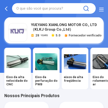
YUEYANG XIANLONG MOTOR CO., LTD
（KLKJ Group Co.,Ltd）
28
5.0
Fornecedor verificado
YEARS
Eixo da alta
Eixo da
eixos de alta
Eixo do
velocidade do
perfuração do
freqüência
rolamento
CNC
PWB
ar
Nossos Principais Produtos