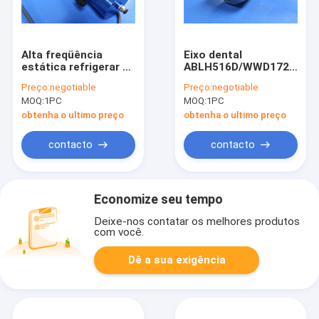
Alta freqüência
Eixo dental
estática refrigerar de
ABLH516D/WWD1722
água a baixa alonga o
do router do CNC do
Preço:
negotiable
Preço:
negotiable
eixo do rolamento de
eixo do rolamento de
MOQ:
1PC
MOQ:
1PC
ar
ar 160000RPM
obtenha o ultimo preço
obtenha o ultimo preço
contacto
contacto
Economize seu tempo
Deixe-nos contatar os melhores produtos
com você.
Dê a sua exigência