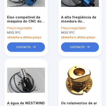
Eixo compatível da
A alta freqüência de
máquina do CNC do
moedura do
eixo da perfuração
cartucho de
Preço:
negotiable
Preço:
negotiable
do PWB de WWD1822
WESTWIND alonga
MOQ:
1PC
MOQ:
1PC
200000RPM
WWD1822
200000RPM
obtenha o ultimo preço
obtenha o ultimo preço
contacto
contacto
Casa
Produtos
Sobre nós
A água de WESTWIND
Os rolamentos de ar