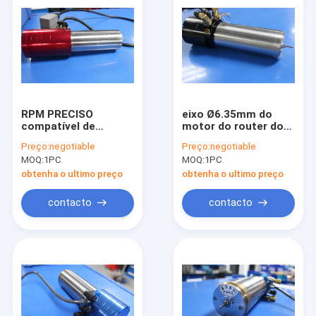
RPM PRECISO
eixo Ø6.35mm do
compatível de
motor do router do
TL60/SC3163 eixo de
Cnc do eixo da
Preço:
negotiable
Preço:
negotiable
trituração de alta
perfuração do PWB
MOQ:
1PC
MOQ:
1PC
velocidade 10000 -
0.75KW - 0.05mm
60000
obtenha o ultimo preço
obtenha o ultimo preço
contacto
contacto