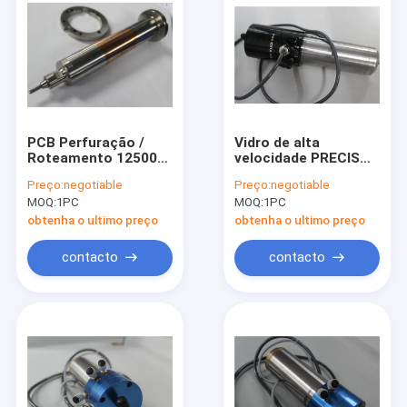
PCB Perfuração /
Vidro de alta
Roteamento 125000
velocidade PRECISO
Rpm eixos de fuso
da tela de toque do
Preço:
negotiable
Preço:
negotiable
Westwind D1331-17
telemóvel do
MOQ:
1PC
MOQ:
1PC
processo do eixo do
CNC
obtenha o ultimo preço
obtenha o ultimo preço
contacto
contacto