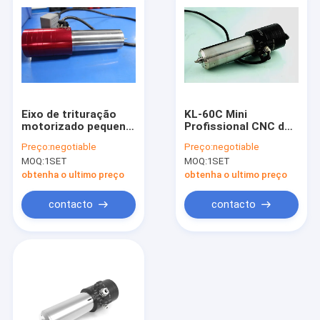
Eixo de trituração
KL-60C Mini
motorizado pequeno
Profissional CNC de
do CNC 60000RPM
fresagem /
Preço:
negotiable
Preço:
negotiable
para a moedura ótica
torneamento /
MOQ:
1SET
MOQ:
1SET
moagem Espinha
1.2KW - 1.5KW
obtenha o ultimo preço
obtenha o ultimo preço
contacto
contacto
Casa
Produtos
Sobre nós