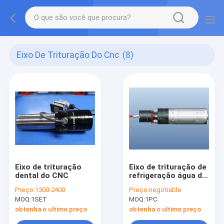
Eixo De Trituração Do Cnc
(8)
Eixo de trituração
Eixo de trituração de
dental do CNC
refrigeração água do
CNC
Preço:
1300-2400
Preço:
negotiable
MOQ:
1SET
MOQ:
1PC
obtenha o ultimo preço
obtenha o ultimo preço