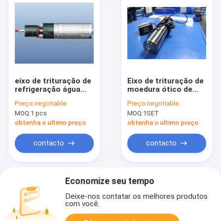
eixo de trituração de
Eixo de trituração de
refrigeração água
moedura ótico de
40000 RPM do
alta freqüência
Preço:
negotiable
Preço:
negotiable
rolamento de
10000 RPM do CNC -
MOQ:
1 pcs
MOQ:
1SET
esferas do eixo do
60000 RPM
CNC 3.3kW
obtenha o ultimo preço
obtenha o ultimo preço
contacto
contacto
Economize seu tempo
Deixe-nos contatar os melhores produtos
com você.