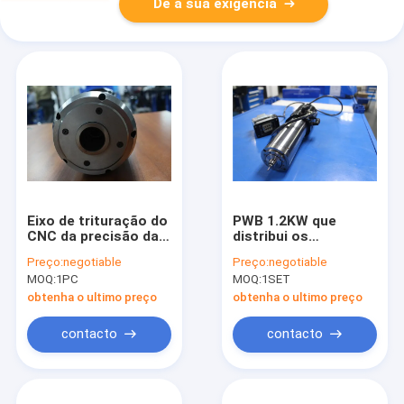
Dê a sua exigência
Eixo de trituração do
PWB 1.2KW que
CNC da precisão da
distribui os
substituição para o
rolamentos de ar de
Preço:
negotiable
Preço:
negotiable
router do CNC, TL60
trituração de
MOQ:
1PC
MOQ:
1SET
PRECISO
Westwind do eixo do
CNC
obtenha o ultimo preço
obtenha o ultimo preço
contacto
contacto