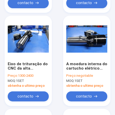
contacto
contacto
Eixo de trituração do
A moedura interna do
CNC da alta
cartucho elétrico
freqüência
dental alonga o eixo
Preço:
1300-2400
Preço:
negotiable
de 60000 RPM
MOQ:
1SET
MOQ:
1SET
obtenha o ultimo preço
obtenha o ultimo preço
contacto
contacto