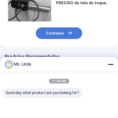
PRECISO da tela de toque
do telemóvel do processo
do eixo do CNC
Continue
Produtos Recomendados
Ms. Linda
11:48 AM
Good day, what product are you looking for?
Eixo de alta
Perfuração PCB Eixo
Compatível co
velocidade H920E1
CNC motorizado de
de alta veloci
compatível
alta velocidade
CNC de baixa