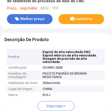
do telemóvel do processo do eixo do CNC
Preço：negotiable
MOQ：1PC
Melhor preço
contacto
Descrição De Produto
,
Espinil de alta velocidade CNC
,
Espinil elétrico de alta velocidade
Realçar
Moagem de precisão de alta
velocidade
Certificação
ISO9001:2008
Detalhes da
PACOTE PADRÃO DE BROKEN-
embalagem
RESISTANCE
Habilidade da fonte
500set/mês
Lugar de origem
CHINA
Marca
KLKJ
Veja mais