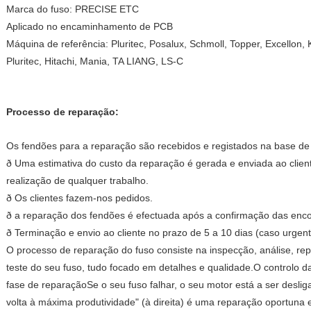
Marca do fuso: PRECISE ETC
Aplicado no encaminhamento de PCB
Máquina de referência: Pluritec, Posalux, Schmoll, Topper, Excellon,
Pluritec, Hitachi, Mania, TA LIANG, LS-C
Processo de reparação:
Os fendões para a reparação são recebidos e registados na base de
ð Uma estimativa do custo da reparação é gerada e enviada ao clie
realização de qualquer trabalho.
ð Os clientes fazem-nos pedidos.
ð a reparação dos fendões é efectuada após a confirmação das en
ð Terminação e envio ao cliente no prazo de 5 a 10 dias (caso urgente
O processo de reparação do fuso consiste na inspecção, análise, re
teste do seu fuso, tudo focado em detalhes e qualidade.O controlo 
fase de reparaçãoSe o seu fuso falhar, o seu motor está a ser desli
volta à máxima produtividade" (à direita) é uma reparação oportuna 