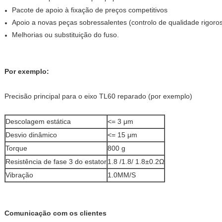
Pacote de apoio à fixação de preços competitivos
Apoio a novas peças sobressalentes (controlo de qualidade rigoro
Melhorias ou substituição do fuso.
Por exemplo:
Precisão principal para o eixo TL60 reparado (por exemplo)
Descolagem estática
<= 3 μm
Desvio dinâmico
<= 15 μm
Torque
800 g
Resistência de fase 3 do estator
1.8 /1.8/ 1.8±0.2Ω
Vibração
1.0MM/S
Comunicação com os clientes