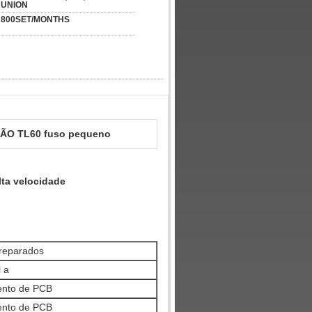
UNION
800SET/MONTHS
ÃO TL60 fuso pequeno
lta velocidade
eparados
l a
nto de PCB
nto de PCB