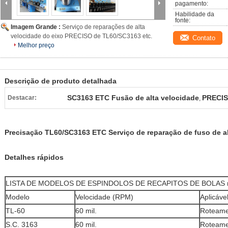
pagamento:
Habilidade da 
fonte:
Imagem Grande :
Serviço de reparações de alta
velocidade do eixo PRECISO de TL60/SC3163 etc.
Contato
Melhor preço
Descrição de produto detalhada
SC3163 ETC Fusão de alta velocidade
PRECIS
Destacar:
,
Precisação TL60/SC3163 ETC Serviço de reparação de fuso de a
Detalhes rápidos
LISTA DE MODELOS DE ESPINDOLOS DE RECAPITOS DE BOLAS r
Modelo
Velocidade (RPM)
Aplicáve
TL-60
60 mil.
Roteame
S.C. 3163
60 mil.
Roteame