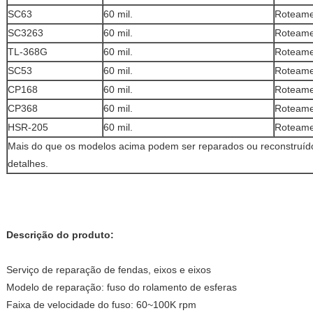
SC63
60 mil.
Roteame
SC3263
60 mil.
Roteame
TL-368G
60 mil.
Roteame
SC53
60 mil.
Roteame
CP168
60 mil.
Roteame
CP368
60 mil.
Roteame
HSR-205
60 mil.
Roteame
Mais do que os modelos acima podem ser reparados ou reconstruído
detalhes.
Descrição do produto:
Serviço de reparação de fendas, eixos e eixos
Modelo de reparação: fuso do rolamento de esferas
Faixa de velocidade do fuso: 60~100K rpm