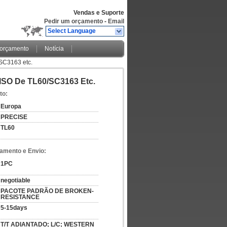
Vendas e Suporte
Pedir um orçamento
-
Email
Select Language
 orçamento
Notícia
SC3163 etc.
ISO De TL60/SC3163 Etc.
to:
Europa
PRECISE
TL60
amento e Envio:
1PC
negotiable
PACOTE PADRÃO DE BROKEN-
RESISTANCE
5-15days
T/T ADIANTADO; L/C; WESTERN 