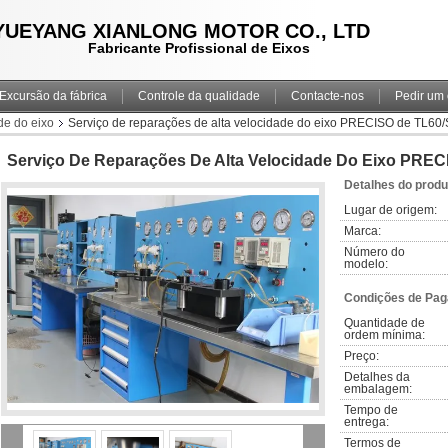
YUEYANG XIANLONG MOTOR CO., LTD
Fabricante Profissional de Eixos
Excursão da fábrica
Controle da qualidade
Contacte-nos
Pedir um
de do eixo
Serviço de reparações de alta velocidade do eixo PRECISO de TL60/
Serviço De Reparações De Alta Velocidade Do Eixo PREC
Detalhes do produ
Lugar de origem:
Marca:
Número do 
modelo:
Condições de Pag
Quantidade de 
ordem mínima:
Preço:
Detalhes da 
embalagem:
Tempo de 
entrega:
Termos de 