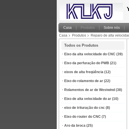
Casa
Produtos
Sobre nós
Casa
Produtos
Reparo de alta velocida
Todos os Produtos
Eixo da alta velocidade do CNC
(39)
Eixo da perfuração do PWB
(21)
eixos de alta freqüência
(12)
Eixo do rolamento de ar
(22)
Rolamentos de ar de Westwind
(38)
Eixo de alta velocidade do ar
(10)
eixo de trituração do cnc
(8)
Eixo do router do CNC
(7)
Aro da broca
(25)