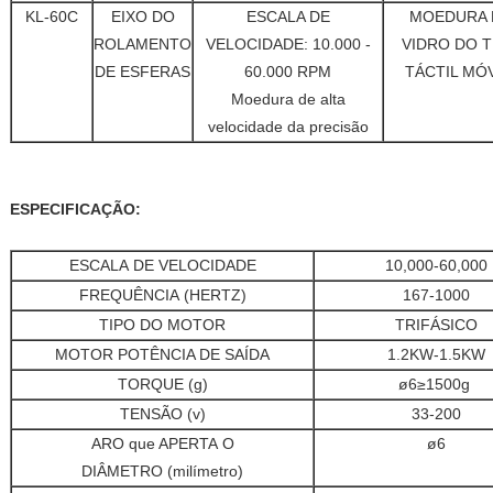
KL-60C
EIXO DO
ESCALA DE
MOEDURA 
ROLAMENTO
VELOCIDADE: 10.000 -
VIDRO DO T
DE ESFERAS
60.000 RPM
TÁCTIL MÓ
Moedura de alta
velocidade da precisão
ESPECIFICAÇÃO:
ESCALA DE VELOCIDADE
10,000-60,000
FREQUÊNCIA (HERTZ)
167-1000
TIPO DO MOTOR
TRIFÁSICO
MOTOR POTÊNCIA DE SAÍDA
1.2KW-1.5KW
TORQUE (g)
ø6≥1500g
TENSÃO (v)
33-200
ARO que APERTA O
ø6
DIÂMETRO (milímetro)