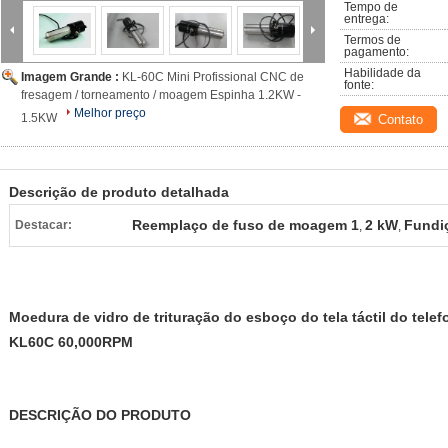
Tempo de 
entrega:
Termos de 
pagamento:
Habilidade da 
Imagem Grande :
KL-60C Mini Profissional CNC de
fonte:
fresagem / torneamento / moagem Espinha 1.2KW -
Melhor preço
1.5KW
Contato
Descrição de produto detalhada
Reemplaço de fuso de moagem 1
2 kW
Fundi
Destacar:
,
,
Moedura de vidro de trituração do esboço do tela táctil do tele
KL60C 60,000RPM
DESCRIÇÃO DO PRODUTO