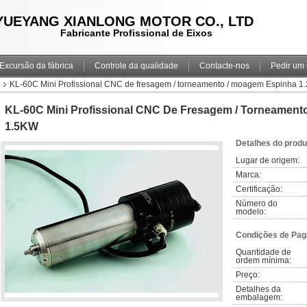
YUEYANG XIANLONG MOTOR CO., LTD
Fabricante Profissional de Eixos
Excursão da fábrica
Controle da qualidade
Contacte-nos
Pedir um
KL-60C Mini Profissional CNC de fresagem / torneamento / moagem Espinha 1
KL-60C Mini Profissional CNC De Fresagem / Torneament
1.5KW
Detalhes do produ
Lugar de origem:
Marca:
Certificação:
Número do 
modelo:
Condições de Pag
Quantidade de 
ordem mínima:
Preço:
Detalhes da 
embalagem: