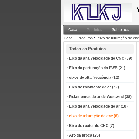
Casa
Produtos
Sobre nós
Casa
Produtos
eixo de trituração do cnc
Todos os Produtos
Eixo da alta velocidade do CNC
(39)
Eixo da perfuração do PWB
(21)
eixos de alta freqüência
(12)
Eixo do rolamento de ar
(22)
Rolamentos de ar de Westwind
(38)
Eixo de alta velocidade do ar
(10)
eixo de trituração do cnc
(8)
Eixo do router do CNC
(7)
Aro da broca
(25)