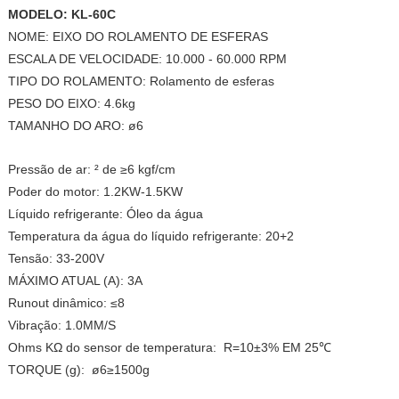
MODELO: KL-60C
NOME: EIXO DO ROLAMENTO DE ESFERAS
ESCALA DE VELOCIDADE: 10.000 - 60.000 RPM
TIPO DO ROLAMENTO: Rolamento de esferas
PESO DO EIXO: 4.6kg
TAMANHO DO ARO: ø6
Pressão de ar: ² de ≥6 kgf/cm
Poder do motor: 1.2KW-1.5KW
Líquido refrigerante: Óleo da água
Temperatura da água do líquido refrigerante: 20+2
Tensão: 33-200V
MÁXIMO ATUAL (A): 3A
Runout dinâmico: ≤8
Vibração: 1.0MM/S
Ohms KΩ do sensor de temperatura: R=10±3% EM 25℃
TORQUE (g): ø6≥1500g