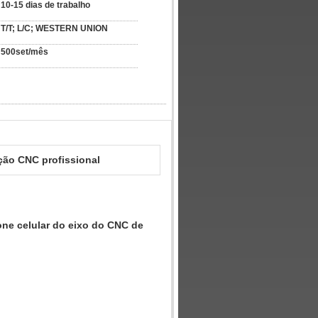
10-15 dias de trabalho
T/T; L/C; WESTERN UNION
500set/mês
ção CNC profissional
fone celular do eixo do CNC de