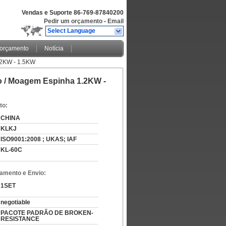
Vendas e Suporte
86-769-87840200
Pedir um orçamento
-
Email
Select Language
 orçamento
Notícia
.2KW - 1.5KW
o / Moagem Espinha 1.2KW -
to:
CHINA
KLKJ
ISO9001:2008 ; UKAS; IAF
KL-60C
amento e Envio:
1SET
negotiable
PACOTE PADRÃO DE BROKEN-
RESISTANCE