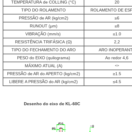
TEMPERATURA de COLLING (°C)
20
TIPO DO ROLAMENTO
ROLAMENTO DE ES
PRESSÃO de AR (kg/cm2)
≥6
RUNOUT (μm)
≤8
VIBRAÇÃO (mm/s)
≤1.0
RESISTÊNCIA TRIFÁSICA (Ω)
2,2
TIPO DO FECHAMENTO DO ARO
ARO INOPERAN
PESO do EIXO (quilograma)
Ao redor 4,6
MÁXIMO ATUAL (A)
<>
PRESSÃO de AR do APERTO (kg/cm2)
≥1.5
LIBERE A PRESSÃO do AR (kg/cm2)
≤4.5
Desenho do eixo de KL-60C